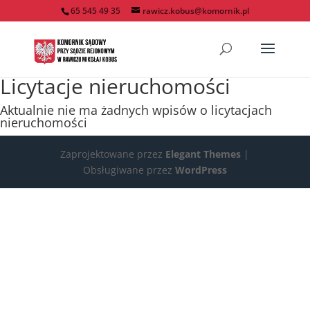
65 545 49 35
rawicz.kobus@komornik.pl
Licytacje nieruchomości
Aktualnie nie ma żadnych wpisów o licytacjach
nieruchomości
Zaprojektowane przez
Elegant Themes
|
Obsługiwane przez
WordPress